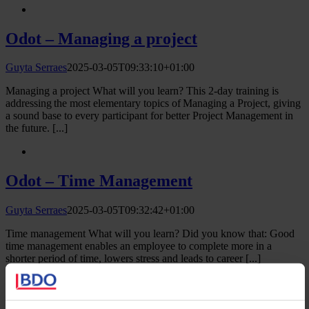
Odot – Managing a project
Guyta Serraes
2025-03-05T09:33:10+01:00
Managing a project What will you learn? This 2-day training is
addressing the most elementary topics of Managing a Project, giving
a sound base to every participant for better Project Management in
the future. [...]
Odot – Time Management
Guyta Serraes
2025-03-05T09:32:42+01:00
Time management What will you learn? Did you know that: Good
time management enables an employee to complete more in a
shorter period of time, lowers stress and leads to career [...]