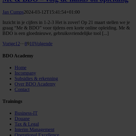
Jan Cumps
2024-03-12T15:41:54+01:00
Inzicht in je cijfers in 1-2-3 Het is zover! Op 21 maart stellen we je
graag “Me & BDO” voor tijdens een korte online opleiding. Me &
BDO is een gloednieuwe, gebruiksvriendelijke tool [...]
Vorige
1
2
···
8
9
10
Volgende
BDO Academy
Home
Incompany
Subsidies & erkenning
Over BDO Academy
Contact
Trainings
Business-IT
Douane
Tax & Legal
Interim Management
Operational Excellence