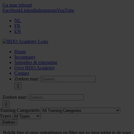
Ga naar inhoud
Facebook
LinkedIn
Instagram
YouTube
NL
FR
EN
Home
Incompany
Subsidies & erkenning
Over BDO Academy
Contact
Zoeken naar:
Zoeken naar:
Training Categorieën
Types
Zoeken
Bekijk hier al onze opleidingen en filter net zo lang totdat je de voor