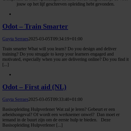
jouw op het lijf geschreven opleiding hebt gevonden.
Odot – Train Smarter
Guyta Serraes
2025-03-05T09:34:19+01:00
Train smarter What will you learn? Do you design and deliver
training? Do you struggle to keep your learners engaged and
motivated, especially when you are delivering online? Do you find it
[...]
Odot – First aid (NL)
Guyta Serraes
2025-03-05T09:33:40+01:00
Basisopleiding Hulpverlener Wat zal je leren? Gebeurt er een
arbeidsongeval? Of wordt een werknemer onwel? Dan moet er
iemand in de buurt zijn om de eerste hulp te bieden. Deze
Basisopleiding Hulpverlener [...]